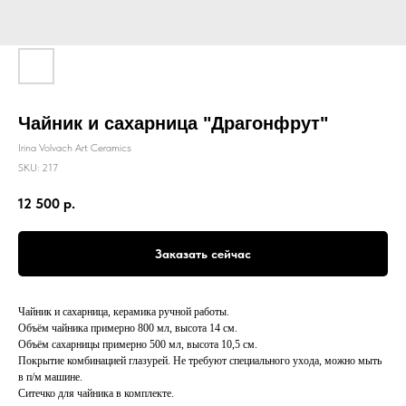
Чайник и сахарница "Драгонфрут"
Irina Volvach Art Ceramics
SKU:
217
12 500
р.
Заказать сейчас
Чайник и сахарница, керамика ручной работы.
Объём чайника примерно 800 мл, высота 14 см.
Объём сахарницы примерно 500 мл, высота 10,5 см.
Покрытие комбинацией глазурей. Не требуют специального ухода, можно мыть
в п/м машине.
Ситечко для чайника в комплекте.