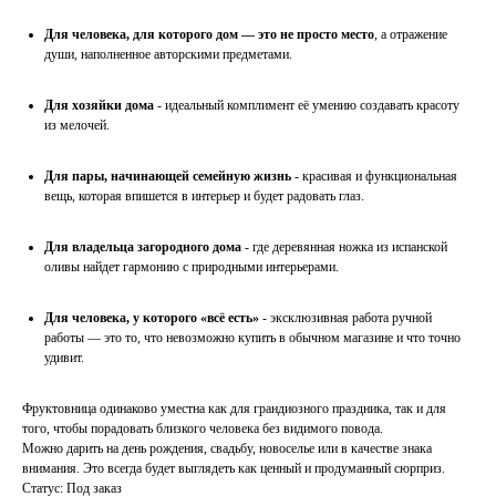
Для человека, для которого дом — это не просто место
, а отражение
души, наполненное авторскими предметами.
Для хозяйки дома
- идеальный комплимент её умению создавать красоту
из мелочей.
Для пары, начинающей семейную жизнь
- красивая и функциональная
вещь, которая впишется в интерьер и будет радовать глаз.
Для владельца загородного дома
- где деревянная ножка из испанской
оливы найдет гармонию с природными интерьерами.
Для человека, у которого «всё есть»
- эксклюзивная работа ручной
работы — это то, что невозможно купить в обычном магазине и что точно
удивит.
Фруктовница одинаково уместна как для грандиозного праздника, так и для
того, чтобы порадовать близкого человека без видимого повода.
Можно дарить на день рождения, свадьбу, новоселье или в качестве знака
внимания. Это всегда будет выглядеть как ценный и продуманный сюрприз.
Статус: Под заказ