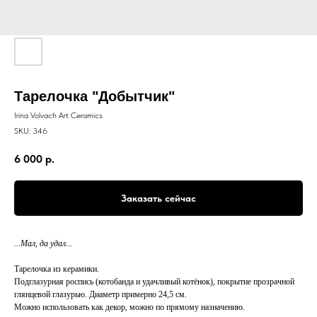
Тарелочка "Добытчик"
Irina Volvach Art Ceramics
SKU:
346
6 000
р.
Заказать сейчас
...Мал, да удал...
Тарелочка из керамики.
Подглазурная роспись (котобанда и удачливый котёнок), покрытие прозрачной
глянцевой глазурью. Диаметр примерно 24,5 см.
Можно использовать как декор, можно по прямому назначению.