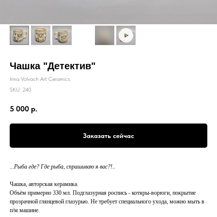
Чашка "Детектив"
Irina Volvach Art Ceramics
SKU:
240
5 000
р.
Заказать сейчас
...Рыба где? Где рыба, спрашиваю я вас?!..
Чашка, авторская керамика.
Объём примерно 330 мл. Подглазурная роспись - котяры-ворюги, покрытие
прозрачной глянцевой глазурью. Не требует специального ухода, можно мыть в
п/м машине.